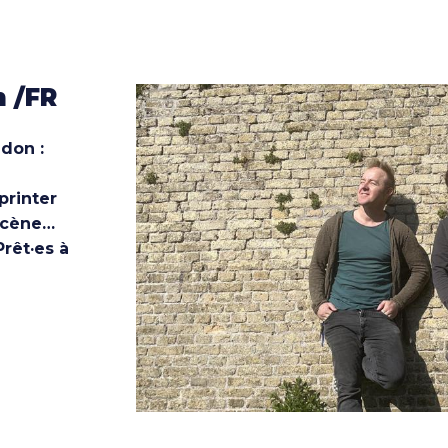
n /FR
don :
printer
 scène…
Prêt·es à