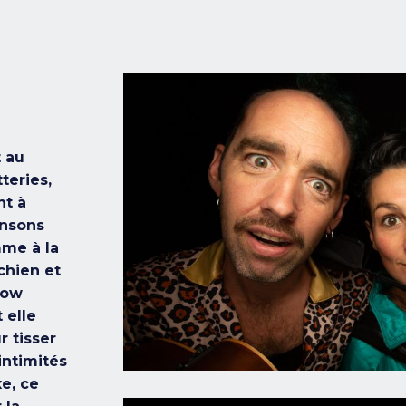
t au
teries,
nt à
ansons
mme à la
chien et
how
 elle
r tisser
intimités
e, ce