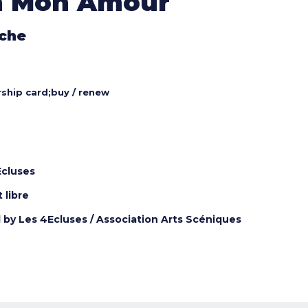
n Mon Amour
nche
hip card;
buy / renew
Ecluses
 libre
 by Les 4Ecluses / Association Arts Scéniques