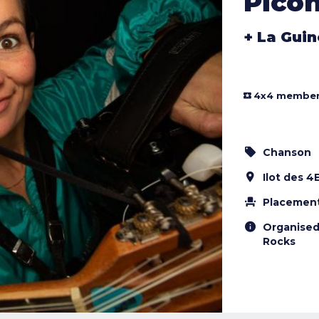
Pico
+ La Gui
4x4 members
Chanson
Ilot des 4
Placement
Organised
Rocks