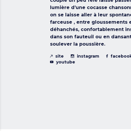
couple un peu fêlé laisse passer
lumière d’une cocasse chanson
on se laisse aller à leur spontan
farceuse , entre gloussements 
déhanchés, confortablement ins
dans son fauteuil ou en dansant
soulever la poussière.
site
instagram
faceboo
youtube