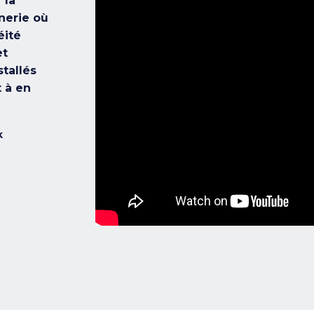
 la
nerie où
éité
et
tallés
 à en
k