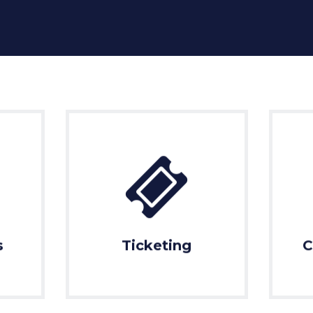
s
Ticketing
C