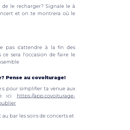
n de le recharger? Signale le à
ncert et on te montrera où le
e pas s'attendre à la fin des
ce sera l'occasion de faire le
ensemble
me? Pense au covoiturage!
·s pour simplifier ta venue aux
e ici:
https://app.covoiturage-
publier
 au bar les soirs de concerts et