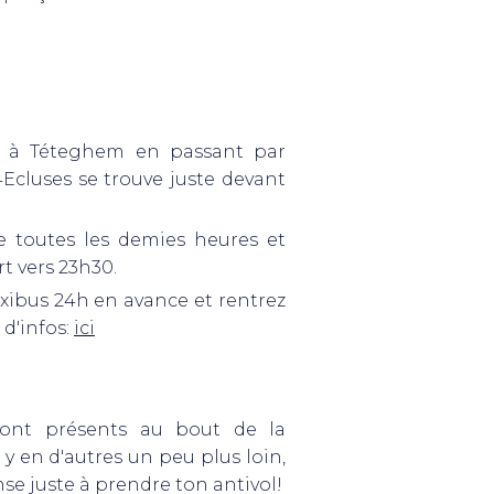
de à Téteghem en passant par
4Ecluses se trouve juste devant
e toutes les demies heures et
t vers 23h30.
axibus 24h en avance et rentrez
 d'infos:
ici
sont présents au bout de la
l y en d'autres un peu plus loin,
nse juste à prendre ton antivol!