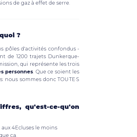
ions de gaz à effet de serre.
 quoi ?
us pôles d'activités confondus -
ent de 1200 trajets Dunkerque-
ission, qui représente les trois
s personnes
. Que ce soient les
blics: nous sommes donc TOU·TE·S
ffres, qu'est-ce-qu'on
r aux 4Ecluses le moins
 que ça.