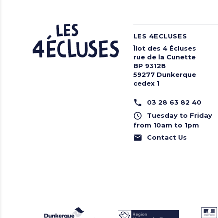
LES 4ECLUSES
Îlot des 4 Écluses
rue de la Cunette
BP 93128
59277 Dunkerque
cedex 1
03 28 63 82 40
Tuesday to Friday
from 10am to 1pm
Contact Us