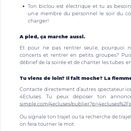
Ton biclou est électrique et tu as besoi
un·e membre du personnel le soir du co
charger!
A pied, ça marche aussi.
Et pour ne pas rentrer seul·e, pourquoi n
concerts et rentrer en petits groupes? Puis 
débrief de la soirée et de chanter les tubes. 
Tu viens de loin? Il fait moche? La flem
Contacte directement d’autres spectateur·ice
4Ecluses. Tu peux déposer ton annonc
simple.com/4ecluses/publier?p=4ecluses%2F
Ou signale ton trajet ou ta recherche de trajet
on fera tourner le mot.