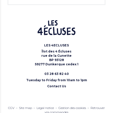
LES 4ECLUSES
Îlot des 4 Écluses
rue de la Cunette
BP 93128
59277 Dunkerque cedex 1
03 28 63 82 40
Tuesday to Friday from 10am to 1pm
Contact Us
CGV
Site map
Legal notice
Gestion des cookies
Retrouver
vos commandes