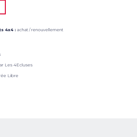
s 4x4 :
achat / renouvellement
s
ar Les 4Ecluses
trée Libre