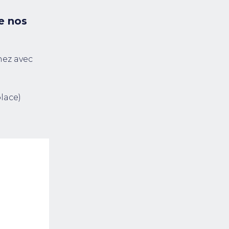
e nos
nez avec
.
lace)