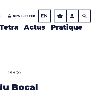
EN
NEWSLETTER
Tetra
Actus
Pratique
.
-
18H00
du Bocal