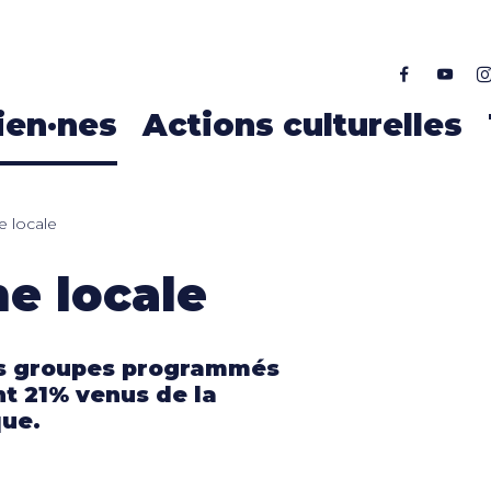
ALLER AU CONTENU PRINCIPAL
ien·nes
Actions culturelles
e locale
ne locale
es groupes programmés
nt 21% venus de la
que.