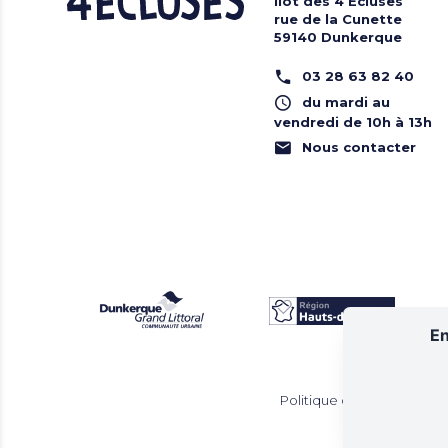
Îlot des 4 Écluses
rue de la Cunette
59140 Dunkerque
03 28 63 82 40
du mardi au
vendredi de 10h à 13h
Nous contacter
En
Politique de confidentiali