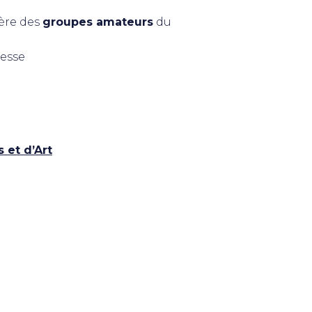
ère des
groupes amateurs
du
resse
 et d’Art