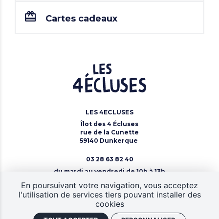
Cartes cadeaux
LES 4ECLUSES
Îlot des 4 Écluses
rue de la Cunette
59140 Dunkerque
03 28 63 82 40
du mardi au vendredi de 10h à 13h
Nous contacter
En poursuivant votre navigation, vous acceptez
l'utilisation de services tiers pouvant installer des
cookies