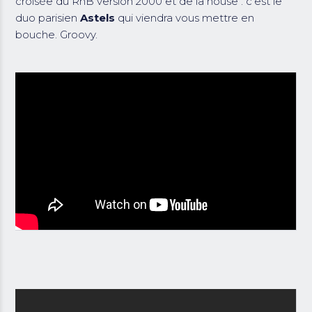
croisée du RnB version 2000 et de la house : c'est le
duo parisien
Astels
qui viendra vous mettre en
bouche. Groovy.