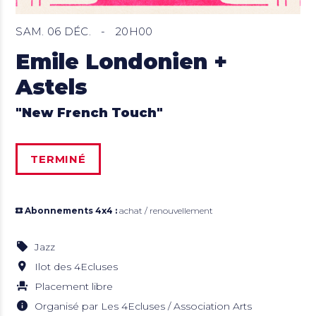
SAM. 06 DÉC.
-
20H00
Emile Londonien +
Astels
"New French Touch"
TERMINÉ
Abonnements 4x4 :
achat / renouvellement
Jazz
Ilot des 4Ecluses
Placement libre
Organisé par Les 4Ecluses / Association Arts