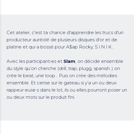
Cet atelier, c'est ta chance d'apprendre les trucs d'un
producteur auréolé de plusieurs disques d'or et de
platine et qui a bossé pour A$ap Rocky, S.I.N.I.K...
Avec les participant•es et
Slam
, on décide ensemble
du style qu’on cherche (drill, trap, plugg, spanish..) on
crée le beat, une loop... Puis on crée des mélodies
ensemble. Et cerise sur le gateau si y’a un ou deux
rappeur·euse·s dans le lot, ils ou elles pourront poser un
ou deux mots sur le produit fini.