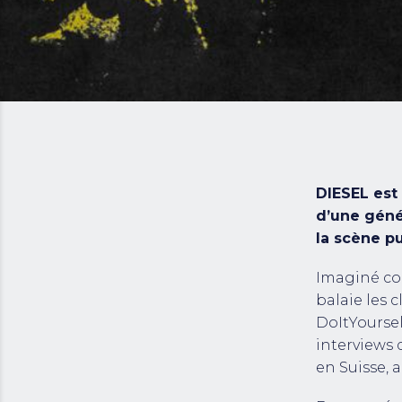
DIESEL est
d’une géné
la scène p
Imaginé co
balaie les c
DoItYoursel
interviews 
en Suisse, 