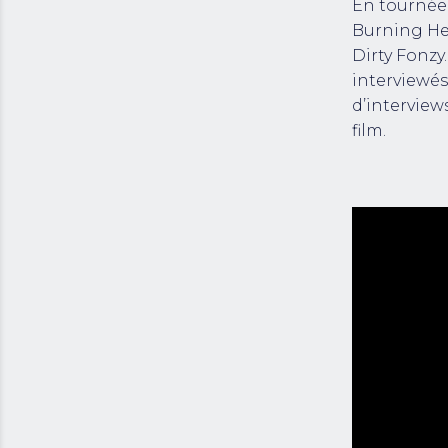
En tournée
Burning Hea
Dirty Fonzy…
interviewés
d’interview
film.