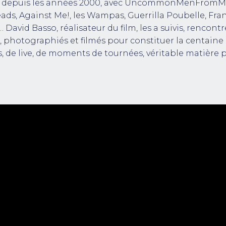
 depuis les années 2000, avec UncommonMenFromMa
ds, Against Me!, les Wampas, Guerrilla Poubelle, Fran
 David Basso, réalisateur du film, les a suivis, rencontr
, photographiés et filmés pour constituer la centaine
s, de live, de moments de tournées, véritable matière