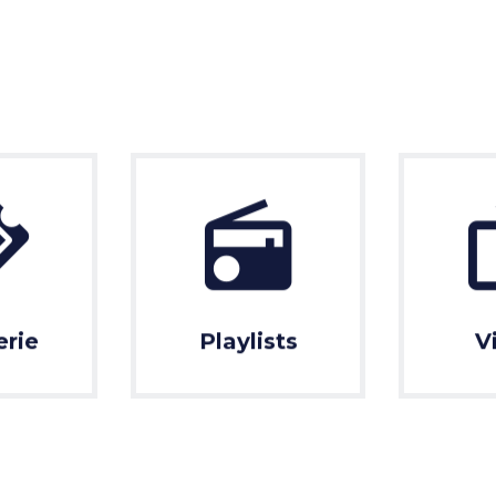
erie
Playlists
V