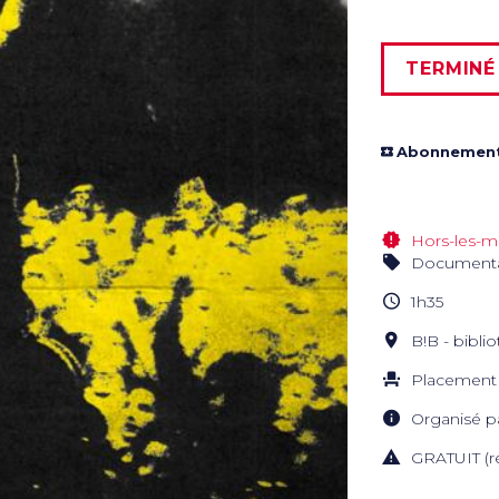
TERMINÉ
Abonnement
Hors-les-m
Documenta
1h35
B!B - bibl
Placement 
Organisé p
GRATUIT (ré