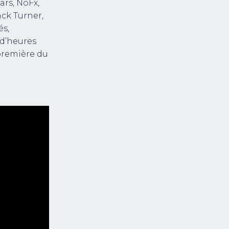
rs, NoFx,
ck Turner,
és,
 d’heures
 première du