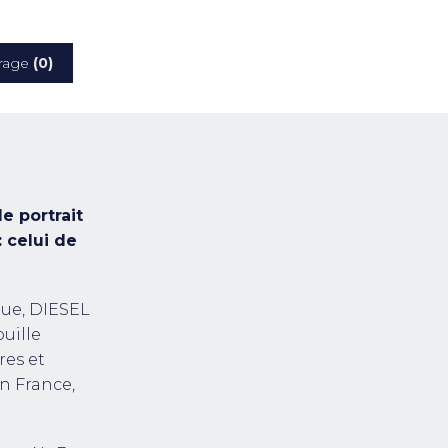
rage
(0)
e portrait
 celui de
que, DIESEL
ouille
res et
n France,