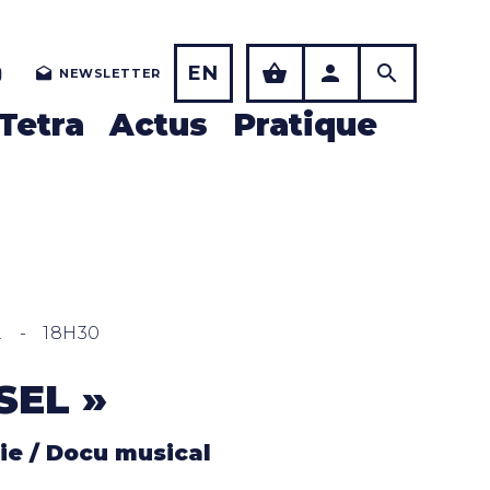
EN
NEWSLETTER
Tetra
Actus
Pratique
.
-
18H30
SEL »
e / Docu musical