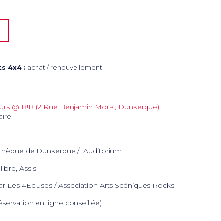
s 4x4 :
achat / renouvellement
urs @ B!B (2 Rue Benjamin Morel, Dunkerque)
ire
iothèque de Dunkerque
Auditorium
libre
Assis
ar Les 4Ecluses / Association Arts Scéniques Rocks
servation en ligne conseillée)