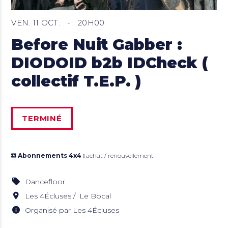
VEN. 11 OCT.
-
20H00
Before Nuit Gabber :
DIODOID b2b IDCheck (
collectif T.E.P. )
TERMINÉ
Abonnements 4x4 :
achat / renouvellement
Dancefloor
Les 4Écluses
Le Bocal
Organisé par Les 4Écluses