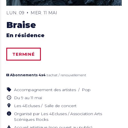
LUN. 09
MER. 11 MAI
Braise
En résidence
TERMINÉ
Abonnements 4x4 :
achat / renouvellement
Accompagnement des artistes
Pop
Du 9 au 11 mai
Les 4Ecluses
Salle de concert
Organisé par Les 4Ecluses / Association Arts
Scéniques Rocks
Accueil artistique (non ouvert au public)