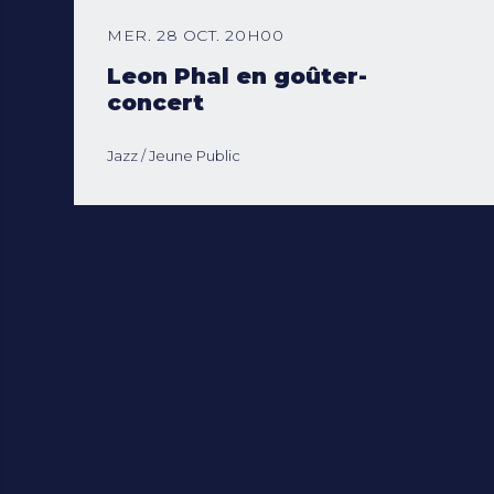
MER. 28 OCT. 20H00
Leon Phal en goûter-
concert
Jazz
Jeune Public