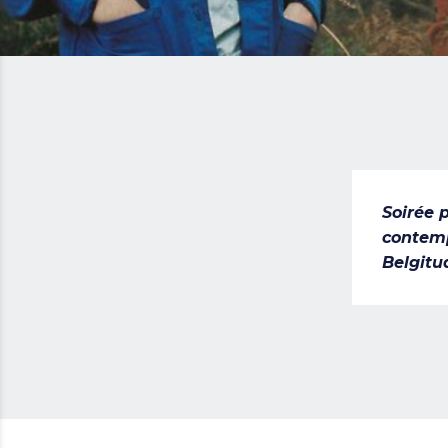
Soirée 
contemp
Belgitu