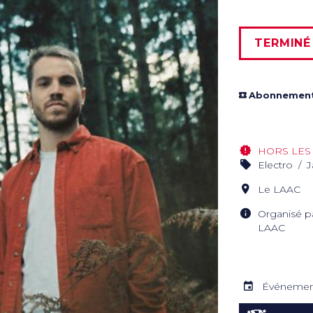
TERMINÉ
Abonnement
HORS LES 
Electro
J
Le LAAC
Organisé pa
LAAC
Événemen