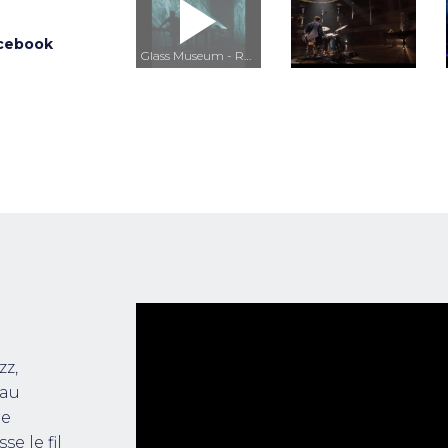
cebook
Glass Museum - Reflet
zz,
 au
re
e le fil