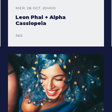
MER. 28 OCT. 20H00
Leon Phal + Alpha
Cassiopeia
Jazz