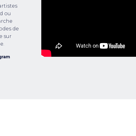
rtistes
d ou
arche
odes de
e sur
e.
gram