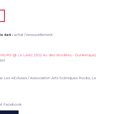
s 4x4 :
achat / renouvellement
MURS @ Le LAAC (302 Av. des Bordées - Dunkerque)
azz
r Les 4Ecluses / Association Arts Scéniques Rocks; Le
t Facebook