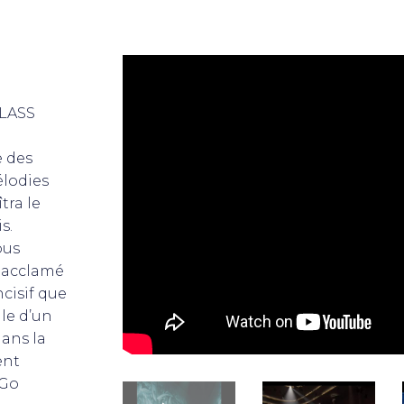
GLASS
e des
lodies
tra le
s.
pus
, acclamé
ncisif que
gle d’un
ans la
ent
oGo