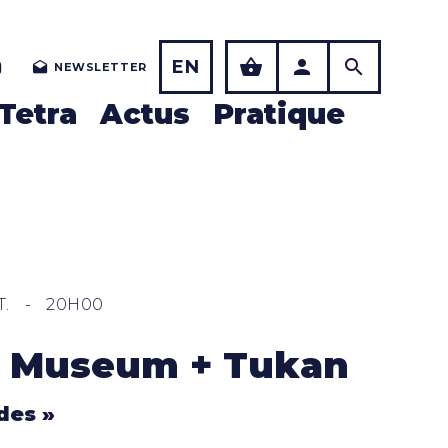
EN
NEWSLETTER
Tetra
Actus
Pratique
T.
-
20H00
s Museum + Tukan
des »