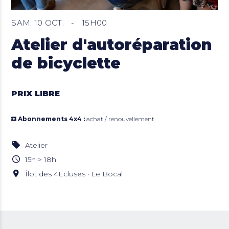
SAM. 10 OCT.
-
15H00
Atelier d'autoréparation
de bicyclette
PRIX LIBRE
Abonnements 4x4 :
achat / renouvellement
Atelier
15h > 18h
Îlot des 4Ecluses · Le Bocal