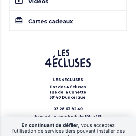
Vidéos
Cartes cadeaux
LES 4ECLUSES
Îlot des 4 Écluses
rue de la Cunette
59140 Dunkerque
03 28 63 82 40
du mardi au vendredi de 10h à 13h
Nous contacter
En continuant de défiler,
vous acceptez
l'utilisation de services tiers pouvant installer des