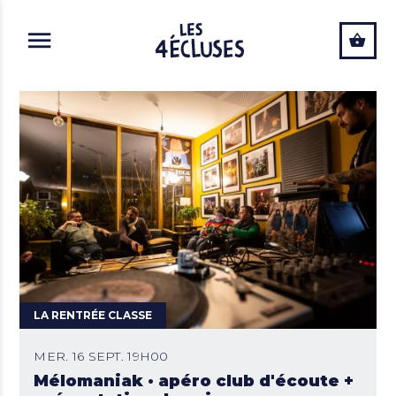
ALLER AU CONTENU PRINCIPAL
LA RENTRÉE CLASSE
MER. 16 SEPT. 19H00
Mélomaniak · apéro club d'écoute +